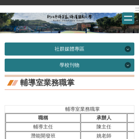
:::
跳
到
主
要
內
容
社群媒體專區
區
社群媒體專區
學校刊物
學校刊物
瑞濱國小Facebook
輔導室業務職掌
瑞雨之濱-校刊
瑞濱國小校友會Facebook
輔導室業務職掌
瑞濱美術館
瑞濱國小YouTube
職稱
承辦人
輔導主任
陳主任
瑞濱攝影展
潛能開發班
姚老師