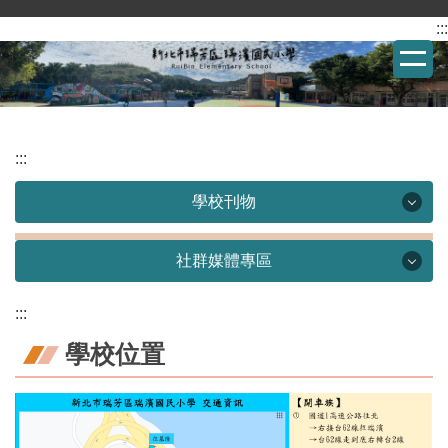
:::
跳
到
主
要
內
容
:::
區
學校刊物
學校刊物
社群媒體專區
瑞雨之濱-校刊
社群媒體專區
:::
學校位置
瑞濱國小Facebook
瑞濱美術館
瑞濱國小校友會Facebook
瑞濱攝影展