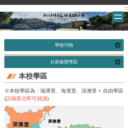
:::
跳
到
主
要
內
容
學校刊物
區
學校刊物
社群媒體專區
瑞雨之濱-校刊
本校學區
社群媒體專區
※本校學區為：瑞濱里、海濱里、深澳里 + 自由學區
瑞濱國小Facebook
瑞濱美術館
(
設籍新北即可就讀
)
瑞濱國小校友會Facebook
瑞濱攝影展
瑞濱國小YouTube
深澳博覽會